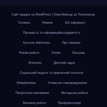
Сайт працює на WordPress
|
Тема:Newsup за
Themeansar
.
Головна
Новини
101 інформує!
Прозорість та інформаційна відкритість
Куточок бібліотеки
Про гімназію
Режим роботи
Учням
Батькам
Вчителю
Дитячий садок
Соціальний педагог та практичний психолог
Кібербезпека
Учнівське самоврядування
Патріотичне виховання
Методична робота
Виховна робота
Профорієнтація