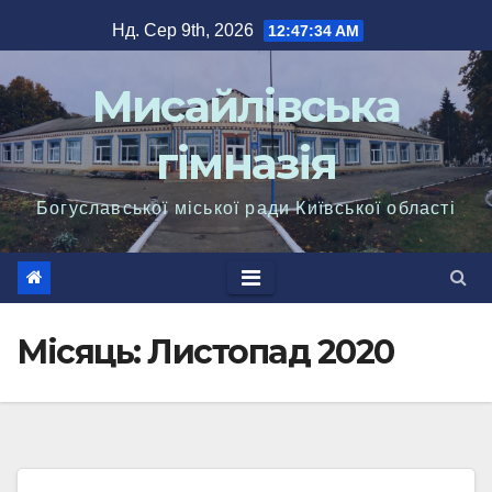
Перейти
Нд. Сер 9th, 2026
12:47:36 AM
до
вмісту
Мисайлівська
гімназія
Богуславської міської ради Київської області
Місяць: Листопад 2020